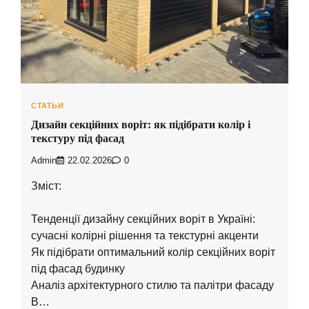
СТАТЬИ
Дизайн секційних воріт: як підібрати колір і
текстуру під фасад
Admin
22.02.2026
0
Зміст:
Тенденції дизайну секційних воріт в Україні:
сучасні колірні рішення та текстурні акценти
Як підібрати оптимальний колір секційних воріт
під фасад будинку
Аналіз архітектурного стилю та палітри фасаду
В…