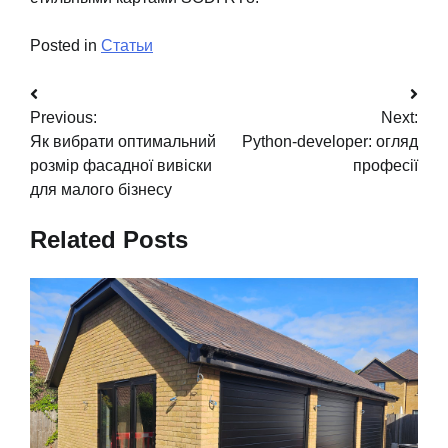
Posted in
Статьи
Навигация
Previous:
Next:
по
Як вибрати оптимальний
Python-developer: огляд
записям
розмір фасадної вивіски
професії
для малого бізнесу
Related Posts