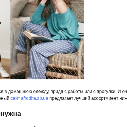
ься в домашнюю одежду, придя с работы или с прогулки. И 
ярный
сайт afrodita.zp.ua
предлагает лучший асосртмиент ниж
 нужна