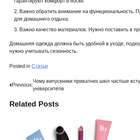
гарантируют комфорт в носке.
Важно обратить внимание на функциональность. П
для домашнего отдыха.
Важно качество материалов. Нужно поставить в пр
Домашняя одежда должна быть удобной в уходе, подход
нужно учитывать сезонность.
Posted in
Статьи
Навигация
Чому випускники приватних шкіл частіше вст
Previous:
університетів
по
Related Posts
записям