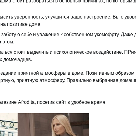
 дома стоит разобраться в основных причинах, по которым
сить уверенность, улучшится ваше настроение. Вы с удово
на позитиве дома.
заботу о себе и уважение к собственном укомофрту. Даже 
 этом.
аться стоит выделить и психологическое воздействие. ПРи
х домочадцев.
оздании приятной атмосферы в доме. Позитивным образом 
фортную, приятную атмосферу. Правильно выбранная домаш
газине Afrodita, посетив сайт в удобное время.