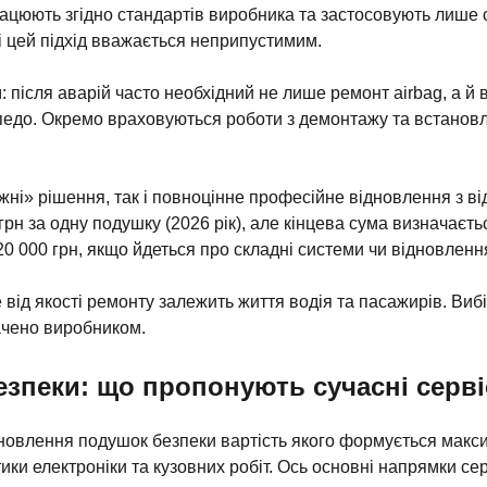
рацюють згідно стандартів виробника та застосовують лише 
 цей підхід вважається неприпустимим.
після аварій часто необхідний не лише ремонт airbag, а й 
педо. Окремо враховуються роботи з демонтажу та встановле
жні» рішення, так і повноцінне професійне відновлення з ві
рн за одну подушку (2026 рік), але кінцева сума визначаєтьс
0 000 грн, якщо йдеться про складні системи чи відновленн
від якості ремонту залежить життя водія та пасажирів. Вибі
ачено виробником.
езпеки: що пропонують сучасні серві
овлення подушок безпеки вартість якого формується максима
ки електроніки та кузовних робіт. Ось основні напрямки серв