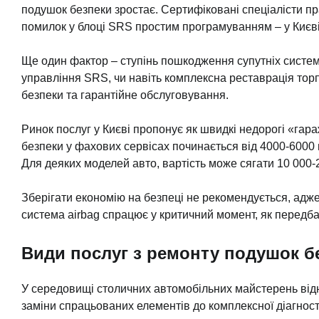
подушок безпеки зростає. Сертифіковані спеціалісти п
помилок у блоці SRS простим програмуванням – у Києві
Ще один фактор – ступінь пошкодження супутніх систем: 
управління SRS, чи навіть комплексна реставрація тор
безпеки та гарантійне обслуговування.
Ринок послуг у Києві пропонує як швидкі недорогі «гара
безпеки у фахових сервісах починається від 4000-6000 г
Для деяких моделей авто, вартість може сягати 10 000-2
Зберігати економію на безпеці не рекомендується, адже 
система airbag спрацює у критичний момент, як передб
Види послуг з ремонту подушок б
У середовищі столичних автомобільних майстерень відн
заміни спрацьованих елементів до комплексної діагности