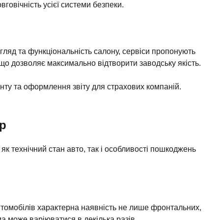
вговічність усієї системи безпеки.
игляд та функціональність салону, сервіси пропонують
 що дозволяє максимально відтворити заводську якість.
онту та оформлення звіту для страхових компаній.
ір
як технічний стан авто, так і особливості пошкоджень
втомобілів характерна наявність не лише фронтальних,
ма може варіюватися в декілька разів.