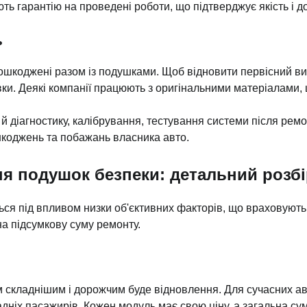
ть гарантію на проведені роботи, що підтверджує якість і до
ь
 пошкоджені разом із подушками. Щоб відновити первісний в
вки. Деякі компанії працюють з оригінальними матеріалами,
й діагностику, калібрування, тестування системи після рем
шкоджень та побажань власника авто.
ня подушок безпеки: детальний розб
ся під впливом низки об'єктивних факторів, що враховують 
на підсумкову суму ремонту.
им складнішим і дорожчим буде відновлення. Для сучасних а
адніх пасажирів. Кожен модуль має свою ціну, а загальна су