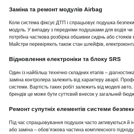
Заміна та ремонт модулів Airbag
Коли система фіксує ДТП і спрацьовує подушка безпеки,
модуль. У випадку з передніми подушками для водія чи 
потрібна часткова розбірка обшивки сидінь або стояків 
Майстри перевіряють також стан шлейфів, електроконтак
Відновлення електроніки та блоку SRS
Один із найбільш технічно складних етапів – діагност
заміна контролера залежить від характеру аварії. Профе
системи. Вартість таких робіт залежить від моделі авто
брендів це може бути суттєвий внесок у загальний бюдж
Ремонт супутніх елементів системи безпек
Під час спрацьовування подушок часто активуються й ін
або заміна – обов’язкова частина комплексного підходу.