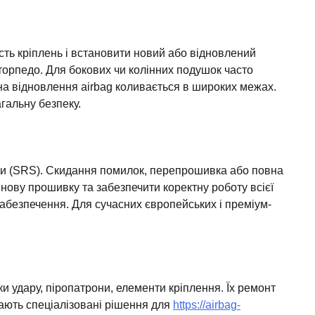
сть кріплень і встановити новий або відновлений
торпедо. Для бокових чи колінних подушок часто
ціна відновлення airbag коливається в широких межах.
гальну безпеку.
еки (SRS). Скидання помилок, перепрошивка або повна
 нову прошивку та забезпечити коректну роботу всієї
 забезпечення. Для сучасних європейських і преміум-
и удару, піропатрони, елементи кріплення. Їх ремонт
 мають спеціалізовані рішення для
https://airbag-