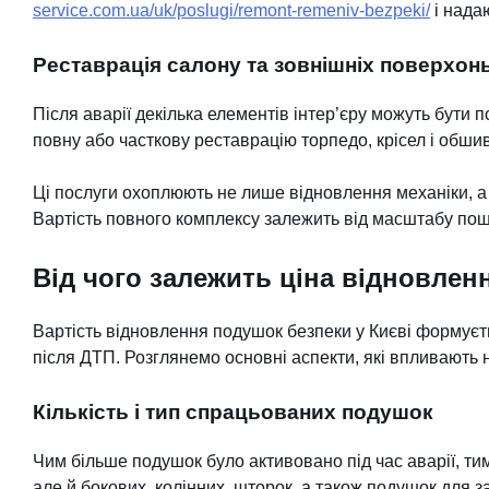
service.com.ua/uk/poslugi/remont-remeniv-bezpeki/
і надаю
Реставрація салону та зовнішніх поверхон
Після аварії декілька елементів інтер’єру можуть бути
повну або часткову реставрацію торпедо, крісел і обши
Ці послуги охоплюють не лише відновлення механіки, а 
Вартість повного комплексу залежить від масштабу по
Від чого залежить ціна відновлен
Вартість відновлення подушок безпеки у Києві формуєть
після ДТП. Розглянемо основні аспекти, які впливають 
Кількість і тип спрацьованих подушок
Чим більше подушок було активовано під час аварії, т
але й бокових, колінних, шторок, а також подушок для з