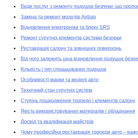
Види послуг з ремонту подушок безпеки: що пропо
Заміна та ремонт модулів Airbag
Відновлення електроніки та блоку SRS
Ремонт супутніх елементів системи безпеки
Реставрація салону та зовнішніх поверхонь
Від чого залежить ціна відновлення подушок безпе
Кількість і тип спрацьованих подушок
Особливості марки та моделі авто
Технічний стан супутніх систем
Ступінь пошкодження торпедо і елементів салону
Якість використовуваних матеріалів і обладнання
Досвід та кваліфікація майстрів
Чому професійна реставрація торпеди авто – важ