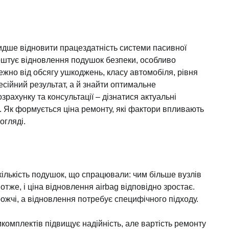
идше відновити працездатність системи пасивної
 коштує відновлення подушок безпеки, особливо
лежно від обсягу ушкоджень, класу автомобіля, рівня
сійний результат, а й знайти оптимальне
зрахунку та консультації – дізнатися актуальні
ua. Як формується ціна ремонту, які фактори впливають
огляді.
кількість подушок, що спрацювали: чим більше вузлів
тже, і ціна відновлення airbag відповідно зростає.
жчі, а відновлення потребує специфічного підходу.
комплектів підвищує надійність, але вартість ремонту