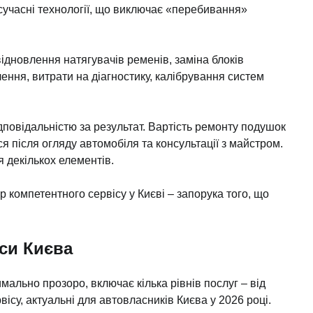
сучасні технології, що виключає «перебивання»
відновлення натягувачів ременів, заміна блоків
ння, витрати на діагностику, калібрування систем
дповідальністю за результат. Вартість ремонту подушок
я після огляду автомобіля та консультації з майстром.
я декількох елементів.
р компетентного сервісу у Києві – запорука того, що
си Києва
льно прозоро, включає кілька рівнів послуг – від
ісу, актуальні для автовласників Києва у 2026 році.