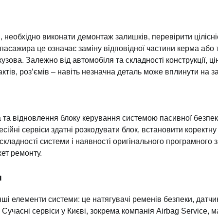
 необхідно виконати демонтаж залишків, перевірити цілісні
пасажира це означає заміну відповідної частини керма або 
кузова. Залежно від автомобіля та складності конструкції, 
тів, роз’ємів – навіть незначна деталь може вплинути на за
ика та відновлення блоку керування системою пасивної безп
сійні сервіси здатні розкодувати блок, встановити коректну
, складності системи і наявності оригінального програмного
ет ремонту.
и
ші елементи системи: це натягувачі ременів безпеки, датчик
 Сучасні сервіси у Києві, зокрема компанія Airbag Service,