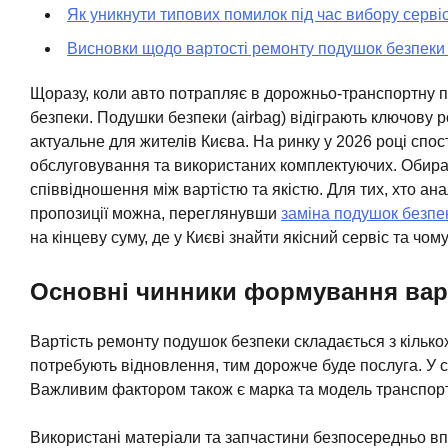
Як уникнути типових помилок під час вибору сервіс
Висновки щодо вартості ремонту подушок безпеки 
Щоразу, коли авто потрапляє в дорожньо-транспортну п
безпеки. Подушки безпеки (airbag) відіграють ключову 
актуальне для жителів Києва. На ринку у 2026 році спос
обслуговування та використаних комплектуючих. Обираю
співвідношення між вартістю та якістю. Для тих, хто ана
пропозиції можна, переглянувши
заміна подушок безпе
на кінцеву суму, де у Києві знайти якісний сервіс та чо
Основні чинники формування варт
Вартість ремонту подушок безпеки складається з кілько
потребують відновлення, тим дорожче буде послуга. У су
Важливим фактором також є марка та модель транспортн
Використані матеріали та запчастини безпосередньо впл