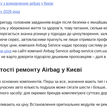
у з відновлення airbag у Києві
у 2026 році
ригоду, головним завданням водія після безпеки є якнайшв
роль у збереженні життя та здоров’я, тому питання, скільки
терігається значна різниця у підходах до ціноутворення, за
чи сервіс, автовласники прагнуть не лише отримати профе
лізує ціни, компанія Airbag Service надає прозору систему ро
ки ціна
на сайті компанії Airbag Service airbag-service.com.
му не варто довіряти підозріло дешевим пропозиціям – далі в 
ості ремонту Airbag у Києві
х основних компонентів. Перш за все, значення мають тип і 
часних авто кількість подушок може сягати шести і більше, о
ого засобу: для окремих брендів комплектуючі суттєво доро
ивають на ціну. Встановлення оригінальних модулів чи рем