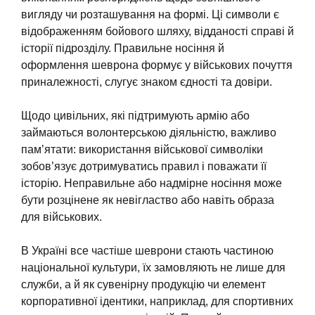
вигляду чи розташування на формі. Ці символи є
відображенням бойового шляху, відданості справі й
історії підрозділу. Правильне носіння й
оформлення шеврона формує у військових почуття
приналежності, слугує знаком єдності та довіри.
Щодо цивільних, які підтримують армію або
займаються волонтерською діяльністю, важливо
пам’ятати: використання військової символіки
зобов’язує дотримуватись правил і поважати її
історію. Неправильне або надмірне носіння може
бути розцінене як невігластво або навіть образа
для військових.
В Україні все частіше шеврони стають частиною
національної культури, їх замовляють не лише для
служби, а й як сувенірну продукцію чи елемент
корпоративної ідентики, наприклад, для спортивних