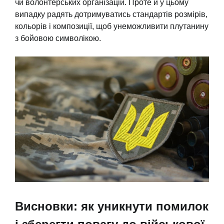
чи волонтерських організацій. Проте й у цьому
випадку радять дотримуватись стандартів розмірів,
кольорів і композиції, щоб унеможливити плутанину
з бойовою символікою.
Висновки: як уникнути помилок