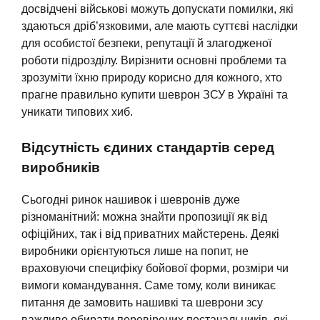
досвідчені військові можуть допускати помилки, які
здаються дріб’язковими, але мають суттєві наслідки
для особистої безпеки, репутації й злагодженої
роботи підрозділу. Вирізнити основні проблеми та
зрозуміти їхню природу корисно для кожного, хто
прагне правильно купити шеврон ЗСУ в Україні та
уникати типових хиб.
Відсутність єдиних стандартів серед
виробників
Сьогодні ринок нашивок і шевронів дуже
різноманітний: можна знайти пропозиції як від
офіційних, так і від приватних майстерень. Деякі
виробники орієнтуються лише на попит, не
враховуючи специфіку бойової форми, розміри чи
вимоги командування. Саме тому, коли виникає
питання де замовить нашивкі та шеврони зсу
важливо обирати перевірених постачальників, які