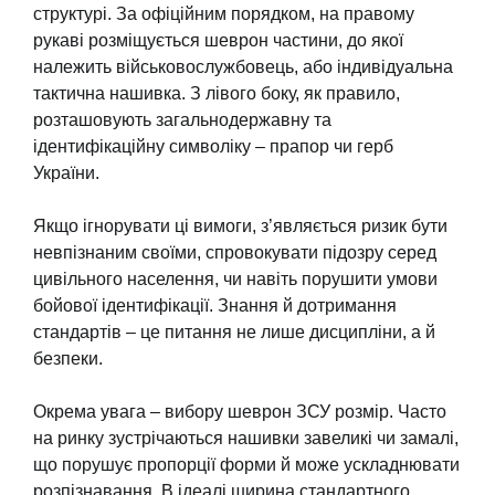
структурі. За офіційним порядком, на правому
рукаві розміщується шеврон частини, до якої
належить військовослужбовець, або індивідуальна
тактична нашивка. З лівого боку, як правило,
розташовують загальнодержавну та
ідентифікаційну символіку – прапор чи герб
України.
Якщо ігнорувати ці вимоги, з’являється ризик бути
невпізнаним своїми, спровокувати підозру серед
цивільного населення, чи навіть порушити умови
бойової ідентифікації. Знання й дотримання
стандартів – це питання не лише дисципліни, а й
безпеки.
Окрема увага – вибору шеврон ЗСУ розмір. Часто
на ринку зустрічаються нашивки завеликі чи замалі,
що порушує пропорції форми й може ускладнювати
розпізнавання. В ідеалі ширина стандартного