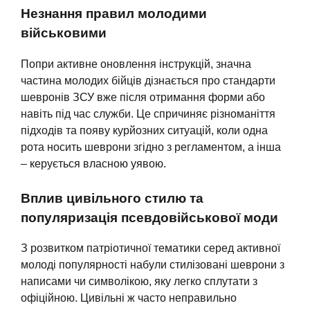
Незнання правил молодими
військовими
Попри активне оновлення інструкцій, значна
частина молодих бійців дізнається про стандарти
шевронів ЗСУ вже після отримання форми або
навіть під час служби. Це спричиняє різноманіття
підходів та появу курйозних ситуацій, коли одна
рота носить шеврони згідно з регламентом, а інша
– керується власною уявою.
Вплив цивільного стилю та
популяризація псевдовійськової моди
З розвитком патріотичної тематики серед активної
молоді популярності набули стилізовані шеврони з
написами чи символікою, яку легко сплутати з
офіційною. Цивільні ж часто неправильно