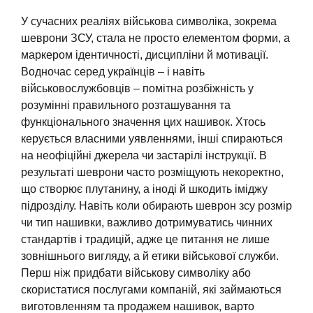
У сучасних реаліях військова символіка, зокрема
шеврони ЗСУ, стала не просто елементом форми, а
маркером ідентичності, дисципліни й мотивації.
Водночас серед українців – і навіть
військовослужбовців – помітна розбіжність у
розумінні правильного розташування та
функціонального значення цих нашивок. Хтось
керується власними уявленнями, інші спираються
на неофіційні джерела чи застарілі інструкції. В
результаті шеврони часто розміщують некоректно,
що створює плутанину, а іноді й шкодить іміджу
підрозділу. Навіть коли обирають шеврон зсу розмір
чи тип нашивки, важливо дотримуватись чинних
стандартів і традицій, адже це питання не лише
зовнішнього вигляду, а й етики військової служби.
Перш ніж придбати військову символіку або
скористатися послугами компаній, які займаються
виготовленням та продажем нашивок, варто