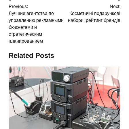
Навигация
Previous:
Next:
по
Лучшие агентства по
Косметичні подарункові
записям
управлению рекламными
набори: рейтинг брендів
бюджетами и
стратегическим
планированием
Related Posts